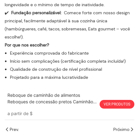
longevidade e o mínimo de tempo de inatividade.
✔️
Fundação personalizável:
Comece forte com nosso design
principal, facilmente adaptável à sua cozinha única
(hambúrgueres, café, tacos, sobremesas, Eats gourmet – você
escolhe!).
Por que nos escolher?
Experiência comprovada do fabricante
Início sem complicações (certificação completa incluída!)
Qualidade de construção de nível profissional
Projetado para a máxima lucratividade
Reboque de caminhão de alimentos
Reboques de concessão pretos Caminhão
VER PRODUTOS
de alimentos móvel Carros de pizza Cerca
a partir de
$
Reboque de caminhão de alimentos
Prev.
Próximo