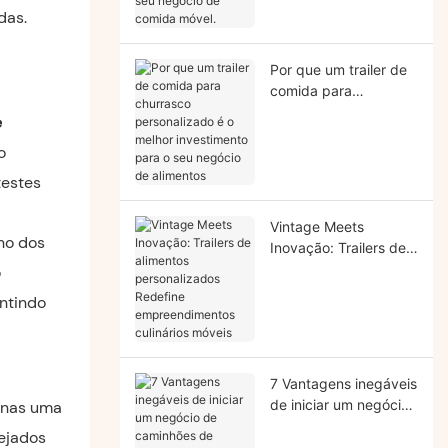
negócio de comida
das.
móvel.
Por que um trailer de
comida para
churrasco
e
personalizado é o
o
melhor investimento
para o seu negócio de
testes
alimentos
Vintage Meets
ho dos
Inovação: Trailers de
alimentos
o
personalizados
antindo
Redefine
empreendimentos
culinários móveis
7 Vantagens inegáveis
​​de iniciar um negócio
penas uma
de caminhões de
ejados
alimentos em 2025 (e