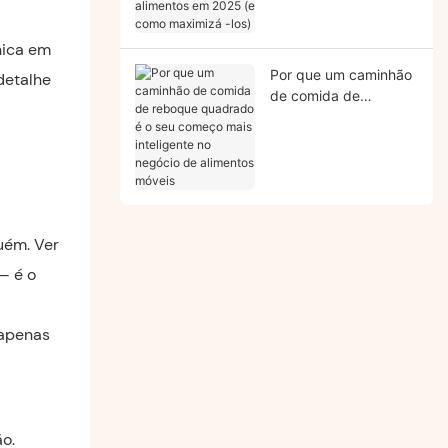
como maximizá -los)
nica em
Por que um caminhão
detalhe
de comida de
reboque quadrado é o
seu começo mais
inteligente no negócio
de alimentos móveis
uém. Ver
— é o
 apenas
o.