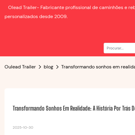
Olead Trailer-
Fabricante profissional de caminhões e r
personalizados desde
2009.
Oulead Trailer
blog
Transformando sonhos em realida
Transformando Sonhos Em Realidade: A História Por Trás 
2025-10-30