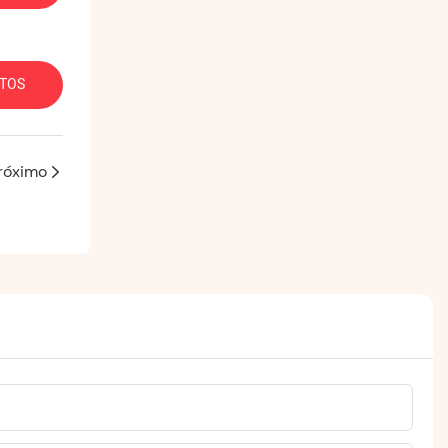
TOS
róximo