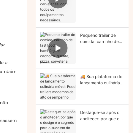
popular para
cervejarias, com todos
os equipamentos
necessários.
Pequeno trailer de
comida, carrinho de
ar
fast food,
hambúrguer,
cachorro-quente,
de e
pizza, sorveteria
 também
🚚 Sua plataforma de
lançamento culinária
móvel: Food trailers
modernos de alto
desempenho
 não
Destaque-se após o
anoitecer: por que o
binassem
design é o segredo
para o sucesso do seu