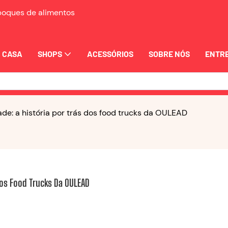
eboques de alimentos
CASA
SHOPS
ACESSÓRIOS
SOBRE NÓS
ENTRE
de: a história por trás dos food trucks da OULEAD
Dos Food Trucks Da OULEAD