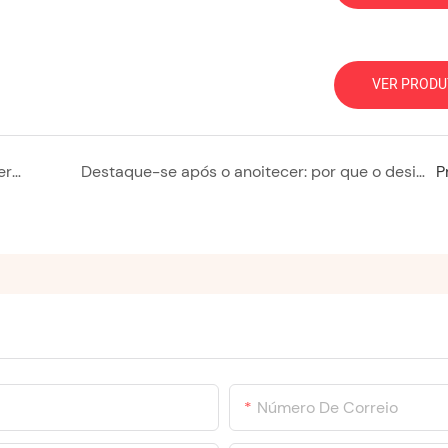
VER PRODU
Por que um trailer de comida para churrasco personalizado é o melhor investimento para o seu negócio de alimentos
Destaque-se após o anoitecer: por que o design é o segredo para o sucesso do seu negócio de comida móvel.
P
Número De Correio