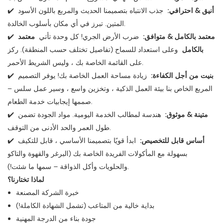
أنيق & احترافي:
جذب الانتباه بتصميمنا الحديث والمربع باللون الأسود
✔️
المتين. تبرز في أي مكان بأسلوب الخالدة.
معتمد بالكامل & متوافق:
ضرب الأرض الجري! كل وحدة تأتي
معتمد
✔️
بالكامل
وعلى استعداد للسماح (تفاصيل تختلف حسب المنطقة). ركز
على القائمة الخاصة بك ، وليس الشريط الأحمر.
بنيت من أجل الكفاءة:
زيادة مساحة العمل الخاصة بك! يوفر التصميم
✔️
المربع الخاص بنا بيئة العمل الذكية ، وتخزين واسع ، وسير عمل سلس –
صممها إيجابيات خدمة الطعام.
متينة & موثوق:
هندسة لمطالب الخدمة اليومية. مواد الجودة تضمن
✔️
طول العمر والحد الأدنى من التوقف.
أساس قابل للتخصيص:
ابدأ قويًا بتصميمنا الأساسي ، قابل للتكيف
✔️
بسهولة مع المأكولات الفريدة الخاصة بك (البرغر والقهوة والتاكو
والحلويات وأكل الذواقة – سمها ما شئت!).
لماذا تختارنا؟
خبرة الشركة المصنعة
بداية خالية من المتاعب (تشمل الشهادة الكاملة!)
جودة بناء من الدرجة المهنية