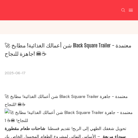
🚀 شن أعمالك الغذائية! مطابخ Black Square Trailer معتمدة - 
جاهزة للنجاح! 🍔☕
2025-06-17
🚀 شن أعمالك الغذائية! مطابخ Black Square Trailer معتمدة - جاهزة
للنجاح! 🍔☕
تحويل شغفك الطهي إلى الربح! تقديم قسطنا
شاحنات طعام مقطورة
– الأساس النهائي لمشروع الطعام المحمول الخاص بك.
سوداء مربعة