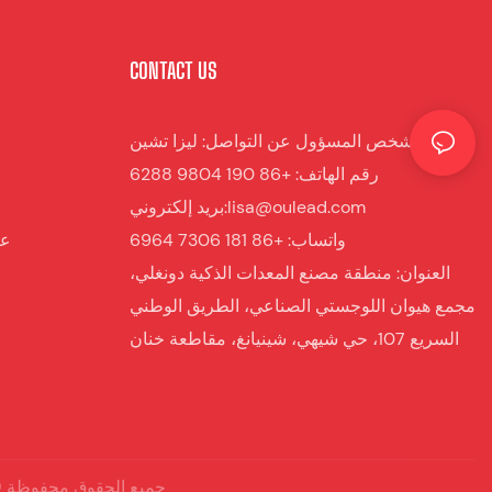
CONTACT US
الشخص المسؤول عن التواصل: ليزا تشين
رقم الهاتف: +86 190 9804 6288
بريد إلكتروني:lisa@oulead.com
واتساب: +86 181 7306 6964
عرب
العنوان: منطقة مصنع المعدات الذكية دونغلي،
مجمع هيوان اللوجستي الصناعي، الطريق الوطني
السريع 107، حي شيهي، شينيانغ، مقاطعة خنان
جميع الحقوق محفوظة © 2026 لشركة خنان أولياد لتصنيع المقطورات المح