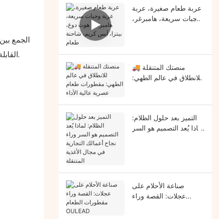
عربة طعام صغيرة، عربة
وجبات سريعة، هامبرغر،
هوت دوغ، بيتزا، آيس
الجمع بين
كريم، شاحنة طعام
القابلة للتخصيص على أنظمة طهي احترافية داخل الخارجيات المذهلة-من التصميمات الحديثة الأنيقة إلى الموضوعات الثقافية النابضة بالحياة.
🚚 منصتك المتنقلة
للانطلاق في عالم الطهي:
مقطورات طعام عصرية
عالية الأداء
التميز بعد حلول الظلام:
لماذا يُعد التصميم هو السر
وراء نجاح أعمالك التجارية
في مجال الأغذية المتنقلة
صناعة الأحلام على
عجلات: القصة وراء
مقطورات الطعام
OULEAD