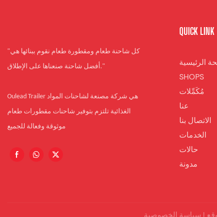
QUICK LINK
"كل شاحنة طعام ومقطورة طعام نقوم ببنائها هي
ة الرئيسية
أفضل شاحنة صنعناها على الإطلاق."
SHOPS
مُكَمِّلات
Oulead Trailer هي شركة مصنعة لشاحنات المواد
عنا
الغذائية تلتزم بتوفير شاحنات مقطورات طعام
الاتصال بنا
موثوقة وفعالة للجميع
الخدمات
حالات
مدونة
قع
|
سياسة الخصوصية