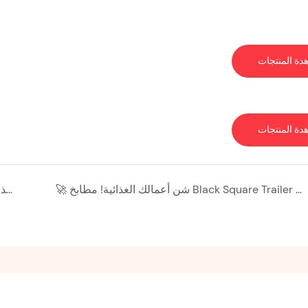
دة المنتجات
دة المنتجات
🚀 شن أعمالك الغذائية! مطابخ Black Square Trailer معتمدة - جاهزة للنجاح! 🍔☕
فتح الربح الإمكانيات: شاحنة حمراء ذات محرك ريد سكوير الغذائي-حل المطبخ المحمول الخاص بك في جميع أمريكا