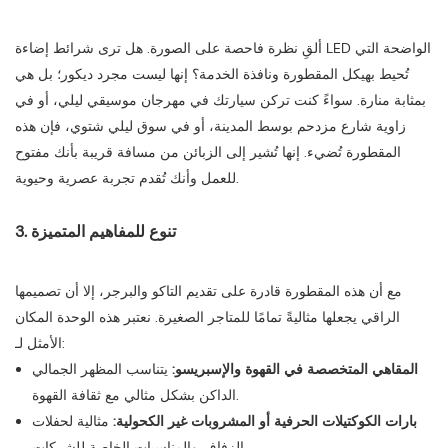
ألقِ نظرة فاحصة على الصورة. هل ترى شرائط إضاءة LED الواضحة التي
تُحيط بهيكل المقطورة ونافذة الخدمة؟ إنها ليست مجرد ديكور؛ بل هي
بمثابة منارة. سواءً كنت تركن سيارتك في مهرجان موسيقي ليلي، أو في
زاوية شارع مزدحم بوسط المدينة، أو في سوق ليلي شتوي، فإن هذه
المقطورة تُضيء. إنها تُشير إلى الزبائن من مسافة قريبة بأنك مفتوح
للعمل وأنك تُقدم تجربة عصرية وحيوية.
3. تنوع للمفاهيم المتميزة
مع أن هذه المقطورة قادرة على تقديم التاكو والبرجر، إلا أن تصميمها
الراقي يجعلها مثاليةً تمامًا للمتاجر الصغيرة. نعتبر هذه الوحدة المكان
الأمثل لـ:
المقاهي المتخصصة في القهوة والإسبريسو:
يتناسب المظهر الجمالي
الداكن بشكل مثالي مع ثقافة القهوة.
بارات الكوكتيلات الحرفية أو المشروبات غير الكحولية:
مثالية لحفلات
الزفاف والمناسبات الخاصة للشركات.