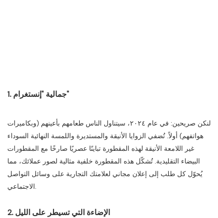
1. جمالية "إنستغرام"
لنكن صريحين: في عام ٢٠٢٤، سيتناول الناس طعامهم بأعينهم (وبكاميرات
هواتفهم) أولاً. تُضفي الزوايا الأنيقة والمستديرة واللمسة النهائية السوداء
غير اللامعة الأنيقة لهذه المقطورة تباينًا عصريًا صارخًا مع المقطورات
البيضاء التقليدية. تُشكّل هذه المقطورة خلفية مثالية لصور عملائك، مما
يُحوّل كل طلب إلى إعلان مجاني لعلامتك التجارية على وسائل التواصل
الاجتماعي.
2. الإضاءة التي تسيطر على الليل