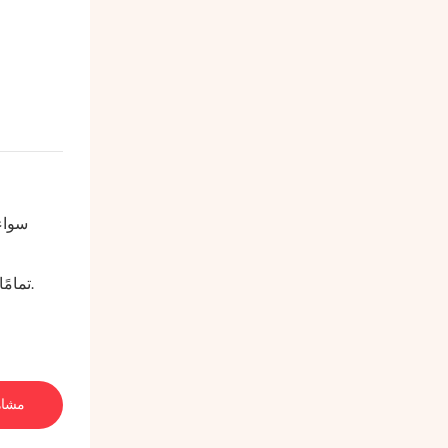
سواء 
تمامًا مثل جيسون ، يمكنك أخذ علامتك التجارية على الطريق — مع مقطورة تعكس شخصيتك ، تلبي احتياجاتك الوظيفية ، وتبرز في أي حشد.
مشاه