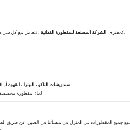
، نتعامل مع كل شيء من تخطيط التخطيط إلى التسليم النهائي. تم تجهيز كل مقطورة:
كمحترف
الشركة المصنعة للمقطورة الغذائية
أو الحلويات — نحن نبني لتناسب عملك.
BBQ ، سندويشات التاكو ، البيتزا ، القهوة
نيع جميع المقطورات في المنزل في منشأتنا في الصين. عن طريق ال