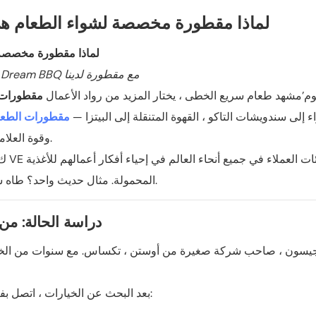
لماذا مقطورة مخصصة لشواء الطعام هي 
– زائد: كيف واحد الولايات المتحدة أطلق العميل علامته التجارية Dream BBQ مع مقطورة لدينا
وم’مشهد طعام سريع الخطى ، يختار المزيد من رواد الأعمال
مقطورات
ء إلى سندويشات التاكو ، القهوة المتنقلة إلى البيتزا —
مقطورات الطع
وقوة العلامة التجارية مقارنة بالمطاعم التقليدية من الطوب وقذائف الهاون.
ك
المحمولة. مثال حديث واحد؟ طاه شواء عاطفي من تكساس الذي حول حلمه إلى حقيقة بمساعدتنا.
دراسة الحالة: من 
يسون ، صاحب شركة صغيرة من أوستن ، تكساس. مع سنوات من الخبرة
. وشملت قائمة أمنياته:
بعد البحث عن الخيارات ، اتصل بف