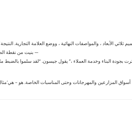
مع Jason على تصميم ثلاثي الأبعاد ، والمواصفات النهائية ، ووضع العلامة التجارية. النت
— بنيت من نقطة الصف
ل S Trailer الآن في أسواق المزارعين والمهرجانات وحتى المناسبات الخاصة. هو - هي