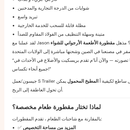
شوايات من الدرجة التجارية والمدخنين
تبريد واسع
مظلة قابلة للسحب للخدمة الخارجية
متينة وسهلة التنظيف من الفولاذ المقاوم للصدأ
يجة؟ مذهل
مقطورة الأطعمة الأرجواني للشواء
ر في مصنعنا في الصين وشحنها مباشرة إلى الولايات المتحدة
“لقد تأثرت بجودة البناء وخدمة العملاء ،” يقول جيسون. “لقد سلموا بالضبط ما تصورته — والآن أنا’م تقدم بريسكيت والأضلاع في الأحداث في
جميع أنحاء تكساس!”
’مثال ساطع لكيفية أ
المطبخ المحمول
يمكن
أن تحول العاطفة إلى الربح.
لماذا تختار مقطورة طعام مخصصة؟
بالمقارنة مع شاحنات الطعام ، تقدم المقطورات:
المزيد من مساحة التخصيص
✅