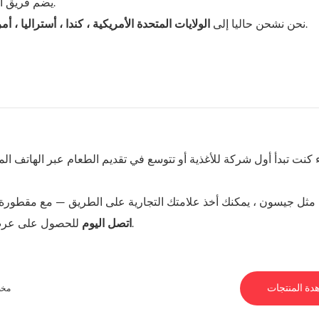
يضم فريق الإنتاج لدينا مصنعين ذوي خبرة ومصممي المطبخ وخبراء التصدير.
ومناطق أخرى ، مع الامتثال المحلي وخيارات الجهد.
نحن نشحن حاليا إلى
الولايات المتحدة الأمريكية ، كندا ، أستراليا ، أم
كنت تبدأ أول شركة للأغذية أو تتوسع في تقديم الطعام عبر الهاتف ال
للحصول على عرض أسعار مجاني وتصميم ثلاثي الأبعاد. يترك’سد رؤيتك إلى الحياة.
اتصل اليوم
دة المنتجات
مخص