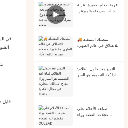
عربة طعام صغيرة، عربة
وجبات سريعة، هامبرغر،
هوت دوغ، بيتزا، آيس
كريم، شاحنة طعام
في الي
🚚 منصتك المتنقلة
للانطلاق في عالم الطهي:
الشوا
مقطورات طعام عصرية
عالية الأداء
التميز بعد حلول الظلام:
لماذا يُعد التصميم هو السر
وراء نجاح أعمالك التجارية
في مجال الأغذية المتنقلة
قابل ج
صناعة الأحلام على
عجلات: القصة وراء
مقطورات الطعام
OULEAD