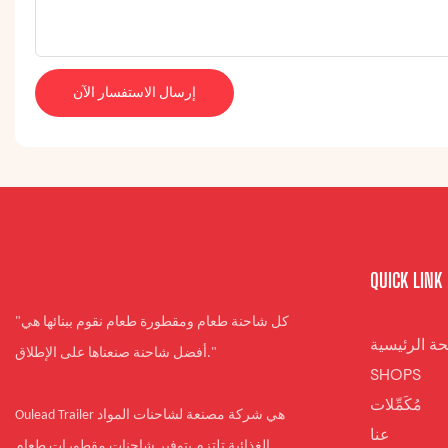
إرسال الاستفسار الآن
QUICK LINK
"كل شاحنة طعام ومقطورة طعام نقوم ببنائها هي
ة الرئيسية
أفضل شاحنة صنعناها على الإطلاق."
SHOPS
مُكَمِّلات
Oulead Trailer هي شركة مصنعة لشاحنات المواد
عنا
الغذائية تلتزم بتوفير شاحنات مقطورات طعام