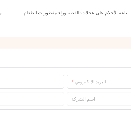
صناعة الأحلام على عجلات: القصة وراء مقطورات الطعام OULEAD
يجتمع خمر الابتكار: مقطورات مخصصة للأغذية إعادة تعريف مشاريع الطهي المتنقلة
البريد الإلكتروني
اسم الشركة