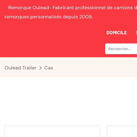
Remorque Oulead-
Fabricant professionnel de camions d
remorques personnalisés depuis
2009.
DOMICILE
Oulead Trailer
Cas