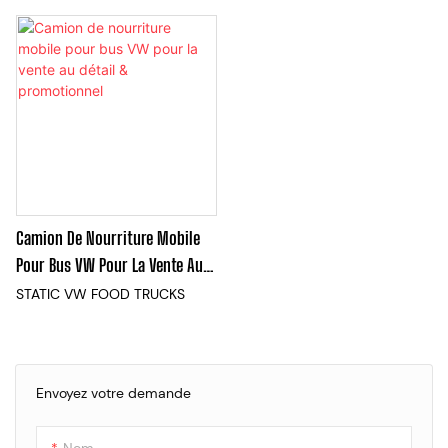
Cart Grand Espace Camion De
design bicolore violet et blanc.
Nourriture Fermée
Avec son look épuré, elle est
idéale pour la vente mobile
avec style.
Camion De Nourriture Mobile
Pour Bus VW Pour La Vente Au
Détail & Promotionnel
STATIC VW FOOD TRUCKS
Envoyez votre demande
Nom