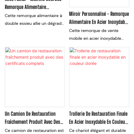
nostalgique et efficace sur les
pratiques de vente mobile.
Remorque Alimentaire
marchés, les festivals ou au
Miroir Personnalisé - Remorque
Supérieure
Cette remorque alimentaire à
coin des rues.
Alimentaire En Acier Inoxydable
double essieu allie un dégradé
Fini | Fabricant De Chariot
Cette remorque de vente
rose pastel-menthe, un design
Intérieur Complet Complet
mobile en acier inoxydable
incurvé et une fonctionnalité
brillant est la solution parfaite
de service élégante pour une
pour le démarrage de votre
charmante vente mobile.
entreprise de nourriture ou de
boisson en déplacement. Avec
un design élégant et durable,
cette bande-annonce est
équipée pour répondre à tous
vos besoins de vente tout en
attirant des clients avec son
Un Camion De Restauration
Trollerie De Restauration Finale
apparence professionnelle
Fraîchement Produit Avec Des
En Acier Inoxydable En Couleur
Certificats Complets
Dorée
Ce camion de restauration est
Ce chariot élégant et durable