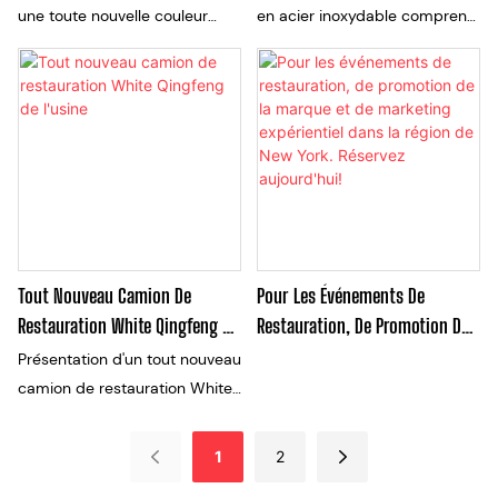
une toute nouvelle couleur
en acier inoxydable comprend
blanche et prête à monter
une finition miroir, parfait pour
dans les rues servant des
une utilisation commerciale
repas frais et délicieux. Avec
dans les restaurants ou les
un équipement haut de
événements de restauration.
gamme et un design élégant,
La forme carrée ajoute une
ce camion est l'occasion
touche moderne à tout
commerciale parfaite pour
espace de restauration, ce qui
quiconque cherche à
en fait un ajout fonctionnel et
démarrer sa propre entreprise
élégant à votre établissement
Tout Nouveau Camion De
Pour Les Événements De
mobile
Restauration White Qingfeng De
Restauration, De Promotion De
L'usine
La Marque Et De Marketing
Présentation d'un tout nouveau
Expérientiel Dans La Région De
camion de restauration White
New York. Réservez Aujourd'hui!
Qingfeng frais de l'usine - avec
un design élégant et un
1
2
équipement haut de gamme.