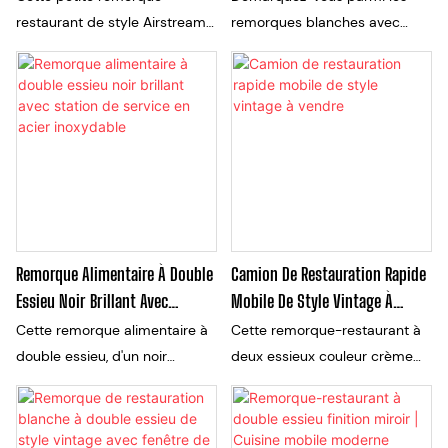
restaurant de style Airstream
remorques blanches avec
présente une carrosserie
cette superbe édition rétro
argentée aux formes
noir brillant. Alliant une
arrondies, une large fenêtre de
silhouette classique et épurée
service et un espace de travail
à une finition noir laqué
commercial épuré. Sa
moderne et sophistiquée et à
conception compacte à un
des accents chromés, cette
seul essieu est idéale pour les
remorque est conçue pour les
cafés, les desserts, les en-cas
marques qui recherchent
et les traiteurs ambulants
l'attention. Idéale pour les bars
Remorque Alimentaire À Double
Camion De Restauration Rapide
disposant d'un espace limité.
à cocktails en soirée, les cafés
Essieu Noir Brillant Avec
Mobile De Style Vintage À
branchés et les événements
Station De Service En Acier
Vendre
Cette remorque alimentaire à
Cette remorque-restaurant à
d'entreprise haut de gamme.
Inoxydable
double essieu, d'un noir
deux essieux couleur crème
brillant, arbore un design
dégage un charme vintage,
élégant avec des fenêtres de
sublimé par un poste de
service en acier inoxydable et
service éclairé par d'élégantes