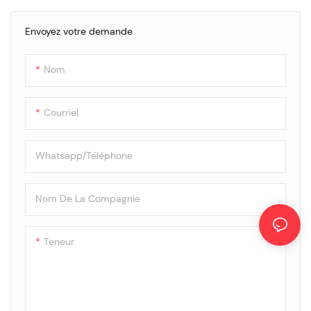
Ce véhicule accrocheur est
prêt à frapper les rues et à
Envoyez votre demande
servir de délicieux repas avec
style
Nom
Courriel
Whatsapp/Téléphone
Nom De La Compagnie
Teneur