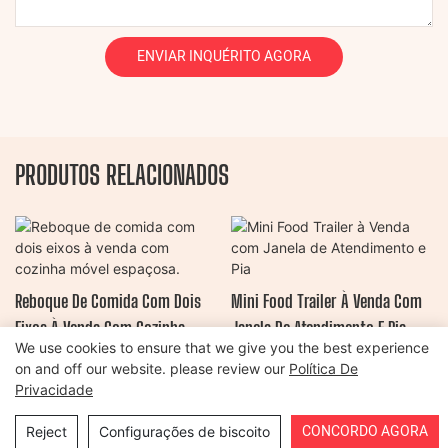
ENVIAR INQUÉRITO AGORA
PRODUTOS RELACIONADOS
Reboque De Comida Com Dois
Mini Food Trailer À Venda Com
Eixos À Venda Com Cozinha
Janela De Atendimento E Pia
We use cookies to ensure that we give you the best experience
Móvel Espaçosa.
on and off our website. please review our
Política De
Privacidade
Copyright © 2026 Henan Oulead Trailer Manufacturing Co., Ltd |
CONCORDO AGORA
Reject
Configurações de biscoito
Mapa do site
|
política de Privacidade