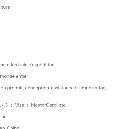
iture
ment les frais d'expédition
 monde entier
 du produit, conception, assistance à l'importation,
L / C ； Visa ； MasterCard, etc.
mer
an, Chine