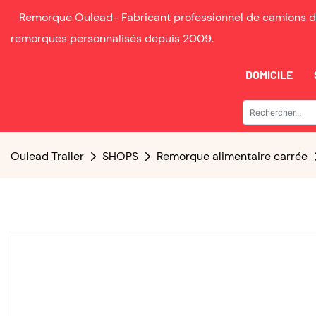
Remorque Oulead-
Fabricant professionnel de camions d
remorques personnalisés depuis
2009.
DOMICILE
Oulead Trailer
SHOPS
Remorque alimentaire carrée