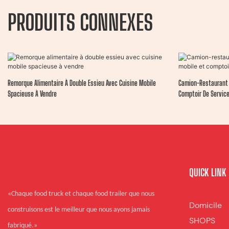
PRODUITS CONNEXES
Remorque Alimentaire À Double Essieu Avec Cuisine Mobile
Camion-Restaurant V
Spacieuse À Vendre
Comptoir De Servic
QUICK LINK
«Chaque food truck et chaque food trailer que nous
Domicile
construisons est le meilleur que nous ayons jamais
SHOPS
fabriqué.»