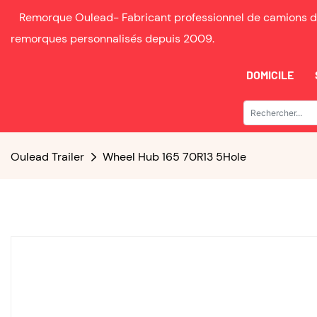
Remorque Oulead-
Fabricant professionnel de camions d
remorques personnalisés depuis
2009.
DOMICILE
Oulead Trailer
Wheel Hub 165 70R13 5Hole