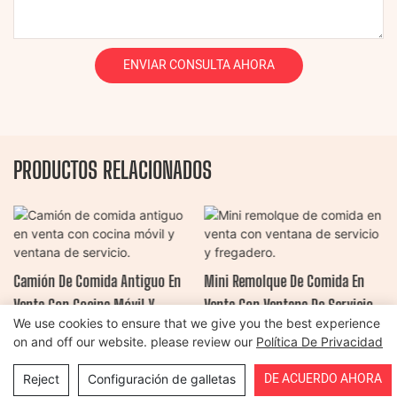
ENVIAR CONSULTA AHORA
PRODUCTOS RELACIONADOS
Camión De Comida Antiguo En
Mini Remolque De Comida En
Venta Con Cocina Móvil Y
Venta Con Ventana De Servicio Y
We use cookies to ensure that we give you the best experience
Ventana De Servicio.
Fregadero.
on and off our website. please review our
Política De Privacidad
Copyright © 2026 Henan Oulead Trailer Manufacturing Co., Ltd |
DE ACUERDO AHORA
Reject
Configuración de galletas
Mapa del sitio
|
política de privacidad