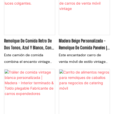
un toldo extendido, es ideal
para la venta ambulante con
para servir café, pasteles o
un toque nostálgico, es
delicias artesanales en
perfecto para servir dulces,
mercados, eventos temporales
café o productos artesanales
o locales acogedores,
de inspiración retro en
combinando una estética
mercados, festivales o barrios
Remolque De Comida Retro De
Madera Beige Personalizada -
cálida y atractiva con la
pintorescos, combinando una
Dos Tonos, Azul Y Blanco, Con
Remolque De Comida Paneles |
funcionalidad práctica de un
estética clásica con un diseño
Detalles De Madera Y Luces
Fabricante De Carros De Venta
Este camión de comida
Este encantador carro de
servicio de catering móvil.
funcional para una experiencia
Colgantes.
Móvil Vintage
combina el encanto vintage
venta móvil de estilo vintage
encantadora para el cliente.
con toques modernos, con un
de color beige presenta un
exterior bicolor azul y blanco,
hermoso panel de madera,
elementos de madera para
que exuda una estética rústica
servir y elegantes lámparas
y acogedora. Perfecto para
colgantes. Diseñado para una
comenzar su propia empresa
venta ambulante íntima y
comercial, este carrito está
nostálgica, es perfecto para
listo para ser personalizado y