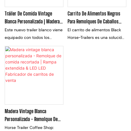
servir café, postres o
salir a las calles con estilo
bocadillos artesanales en
Tráiler De Comida Vintage
Carrito De Alimentos Negros
mercados, eventos temporales
Blanca Personalizada | Madera -
Para Remolques De Caballos
o rincones pintorescos,
Interior Terminado & Toldo
Para Negocios De Catering
Este nuevo trailer blanco viene
El carrito de alimentos Black
ofreciendo una experiencia
Plegable Fabricante De Carros
Móvil
equipado con todos los
Horse-Trailers es una solución
culinaria cálida y acogedora.
Expendedores
documentos necesarios, lo
elegante y práctica para las
que significa que puede salir
empresas de catering móviles.
sin preocupaciones. Con su
Este carro ofrece un amplio
apariencia prístina y su
espacio para el
papeleo organizado, este
almacenamiento y
trailer está listo para todas sus
preparación de alimentos, con
aventuras de viaje
un elegante diseño negro que
seguramente se destacará en
eventos y festivales.
Madera Vintage Blanca
Personalizada - Remolque De
Comida Recortada | Rampa
Horse Trailer Coffee Shop: