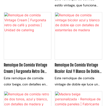
estilo vintage, que funciona
como remolque para caballos,
combina una carrocería
redondeada de estilo retro
con un exterior moderno en
negro y dorado. Cuenta con
ejes tándem, múltiples
ventanas de servicio,
mostradores prácticos y un
interior con apariencia de
Remolque De Comida Vintage
Remolque De Comida Vintage
madera, lo que lo hace ideal
Cream | Furgoneta Retro De
Bicolor Azul Y Blanco De Doble
para café, refrigerios, postres y
Café Y Postres | Unidad De
Eje Con Detalles De Estanterías
Este remolque de comida
Este remolque de comida
servicios de catering móvil.
Catering
De Madera
color beige, con detalles en
vintage de doble eje luce un
madera y diseño de doble eje,
exterior bicolor azul y blanco
irradia un encanto retro. Con
con detalles en marrón y un
una amplia zona de servicio y
estante de madera. Diseñado