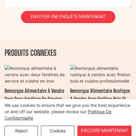
ENVOYER UNE ENQUÊTE MAINTENANT
PRODUITS CONNEXES
Remorque Alimentaire À Vendre
Remorque Alimentaire Rustique
Avec Deux Fenêtres De Service
À Vendre Avec Finition Bois Et
We use cookies to ensure that we give you the best experience
Et Cuisine En Inox
Cuisine Professionnelle
on and off our website. please review our
Politique De
Confidentialité
Copyright © 2026 Henan Oulead Trailer Manufacturing Co., Ltd |
D'ACCORD MAINTENANT
Reject
Cookies
Plan du site
|
politique de confidentialité