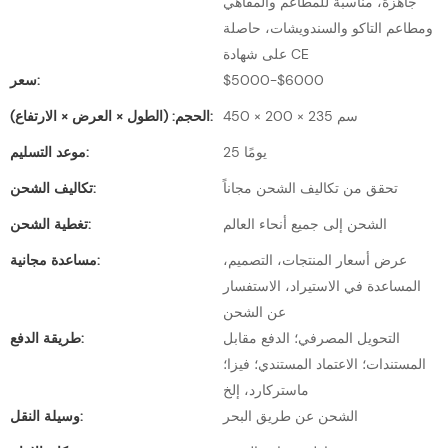
جاهزة، مناسبة للمطاعم والمقاهي
ومطاعم التاكو والسندويشات، حاصلة
على شهادة CE
$5000-$6000
سعر:
450 × 200 × 235 سم
الحجم: (الطول × العرض × الارتفاع):
25 يومًا
موعد التسليم:
تحقق من تكاليف الشحن مجاناً
تكاليف الشحن:
الشحن إلى جميع أنحاء العالم
تغطية الشحن:
عرض أسعار المنتجات، التصميم،
مساعدة مجانية:
المساعدة في الاستيراد، الاستفسار
عن الشحن
التحويل المصرفي؛ الدفع مقابل
طريقة الدفع:
المستندات؛ الاعتماد المستندي؛ فيزا؛
ماستركارد، إلخ
الشحن عن طريق البحر
وسيلة النقل: