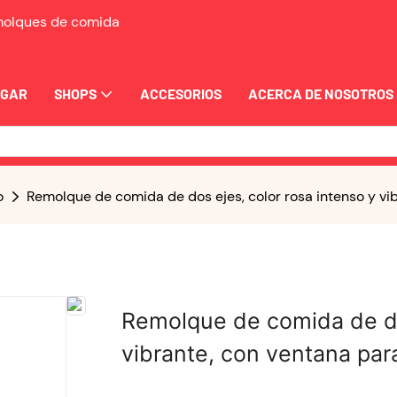
emolques de comida
OGAR
SHOPS
ACCESORIOS
ACERCA DE NOSOTROS
o
Remolque de comida de dos ejes, color rosa intenso y vib
Remolque de comida de dos
vibrante, con ventana para