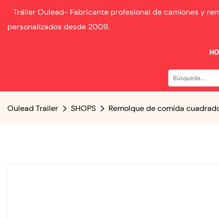
Tráiler Oulead-
Fabricante profesional de camiones y r
personalizados desde
2009.
H
Oulead Trailer
SHOPS
Remolque de comida cuadrad