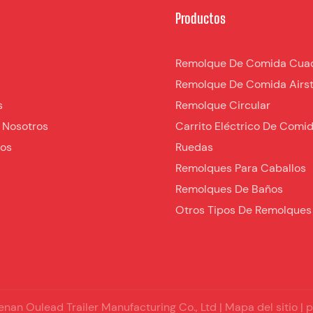
Productos
Remolque De Comida Cua
Remolque De Comida Airs
s
Remolque Circular
 Nosotros
Carrito Eléctrico De Comi
nos
Ruedas
Remolques Para Caballos
Remolques De Baños
Otros Tipos De Remolques
nan Oulead Trailer Manufacturing Co., Ltd |
Mapa del sitio
|
p