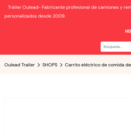
Tráiler Oulead-
Fabricante profesional de camiones y r
personalizados desde
2009.
H
Oulead Trailer
SHOPS
Carrito eléctrico de comida d