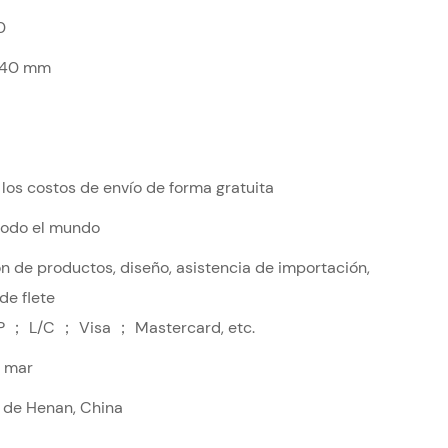
0
140 mm
 los costos de envío de forma gratuita
 todo el mundo
n de productos, diseño, asistencia de importación,
de flete
P ； L/C ； Visa ； Mastercard, etc.
r mar
a de Henan, China