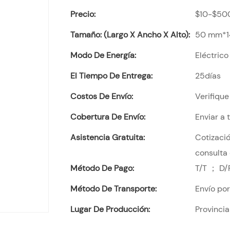
Precio:
$10-$50
Tamaño: (largo X Ancho X Alto):
50 mm*
Modo De Energía:
Eléctrico
El Tiempo De Entrega:
25días
Costos De Envío:
Verifique
Cobertura De Envío:
Enviar a
Asistencia Gratuita:
Cotizació
consulta 
Método De Pago:
T/T ； D/
Método De Transporte:
Envío po
Lugar De Producción:
Provinci