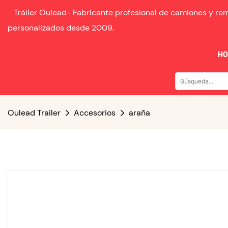
Tráiler Oulead-
Fabricante profesional de camiones y r
personalizados desde
2009.
H
Oulead Trailer
Accesorios
araña