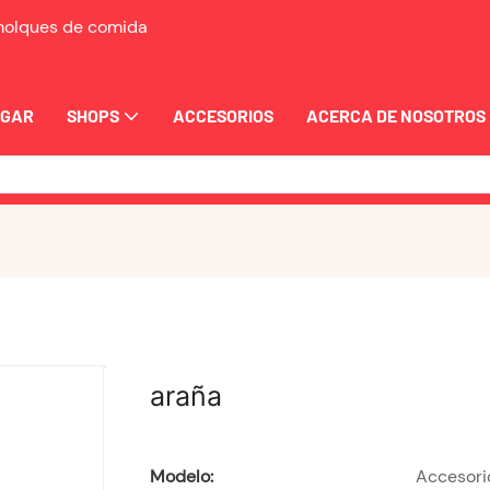
emolques de comida
OGAR
SHOPS
ACCESORIOS
ACERCA DE NOSOTROS
araña
Modelo:
Accesorio