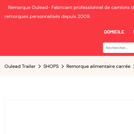
Remorque Oulead-
Fabricant professionnel de camions d
remorques personnalisés depuis
2009.
DOMICILE
Oulead Trailer
SHOPS
Remorque alimentaire carrée