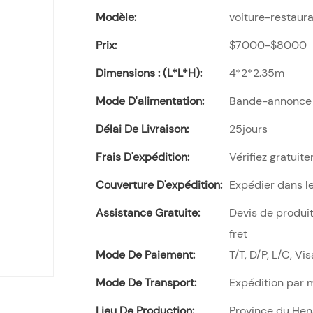
Modèle:
voiture-restaur
Prix:
$7000-$8000
Dimensions : (L*l*H):
4*2*2.35m
Mode D'alimentation:
Bande-annonce
Délai De Livraison:
25jours
Frais D'expédition:
Vérifiez gratuite
Couverture D'expédition:
Expédier dans l
Assistance Gratuite:
Devis de produit
fret
Mode De Paiement:
T/T, D/P, L/C, Vi
Mode De Transport:
Expédition par 
Lieu De Production:
Province du Hen