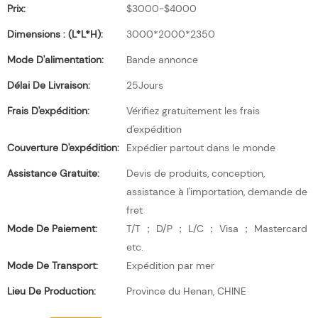
Prix:
$3000-$4000
Dimensions : (L*l*H):
3000*2000*2350
Mode D'alimentation:
Bande annonce
Délai De Livraison:
25Jours
Frais D'expédition:
Vérifiez gratuitement les frais
d'expédition
Couverture D'expédition:
Expédier partout dans le monde
Assistance Gratuite:
Devis de produits, conception,
assistance à l'importation, demande de
fret
Mode De Paiement:
T/T ； D/P ； L/C ； Visa ； Mastercard
etc.
Mode De Transport:
Expédition par mer
Lieu De Production:
Province du Henan, CHINE