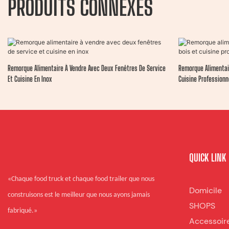
PRODUITS CONNEXES
Remorque Alimentaire À Vendre Avec Deux Fenêtres De Service
Remorque Alimentair
Et Cuisine En Inox
Cuisine Professionn
QUICK LINK
«Chaque food truck et chaque food trailer que nous
Domicile
construisons est le meilleur que nous ayons jamais
SHOPS
fabriqué.»
Accessoir