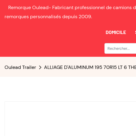
Remorque Oulead-
Fabricant professionnel de camions d
remorques personnalisés depuis
2009.
DOMICILE
Oulead Trailer
ALLIAGE D'ALUMINUM 195 70R15 LT 6 TH