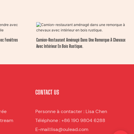
vec Fenêtres
Camion-Restaurant Aménagé Dans Une Remorque À Chevaux
Avec Intérieur En Bois Rustique.
CONTACT US
rée
Personne à contacter : Lisa Chen
stream
Téléphone : +86 190 9804 6288
E-mail:lisa@oulead.com