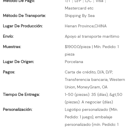
Método De Pago:
T/T；D/P；L/C；Visa；
Mastercard etc
Método De Transporte:
Shipping By Sea
Lugar De Producción:
Henan Province,CHINA
Envío:
Apoyo al transporte marítimo
Muestras:
$1900.0/pieza | Mín. Pedido: 1
pieza
Lugar De Origen:
Porcelana
Pagos:
Carta de crédito, D/A, D/P,
Transferencia bancaria, Western
Union, MoneyGram, OA
Tiempo De Entrega:
1-50 (piezas): 35 (días), &gt;50
(piezas): A negociar (días)
Personalización:
Logotipo personalizado (Mín.
Pedido: 1 juego), embalaje
personalizado (mín. Pedido: 1