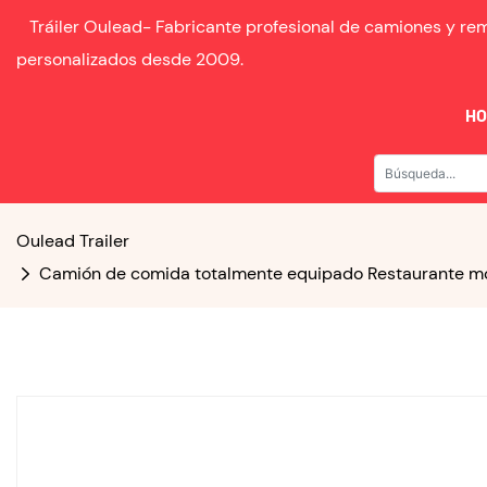
Tráiler Oulead-
Fabricante profesional de camiones y r
personalizados desde
2009.
H
Oulead Trailer
Camión de comida totalmente equipado Restaurante mó