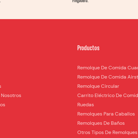
.
Fregadero.
Productos
Remolque De Comida Cua
Remolque De Comida Airs
s
Remolque Circular
 Nosotros
Carrito Eléctrico De Comi
nos
Ruedas
Remolques Para Caballos
Remolques De Baños
Otros Tipos De Remolques