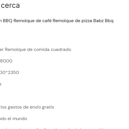
 cerca
n BBQ Remolque de café Remolque de pizza Babz Bbq
ler Remolque de comida cuadrado
$8000
00*2350
e
los gastos de envío gratis
todo el mundo