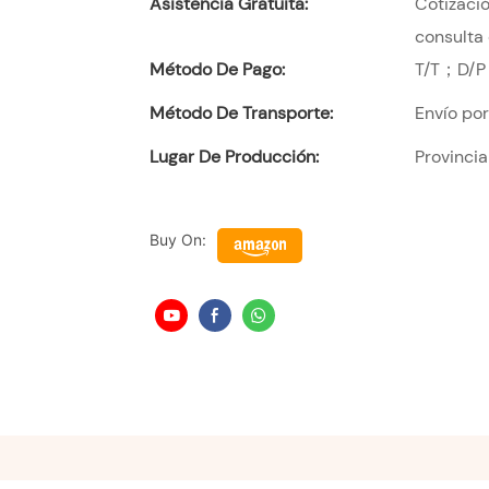
Asistencia Gratuita:
Cotizació
consulta 
Método De Pago:
T/T；D/P
Método De Transporte:
Envío po
Lugar De Producción:
Provinci
Buy On: