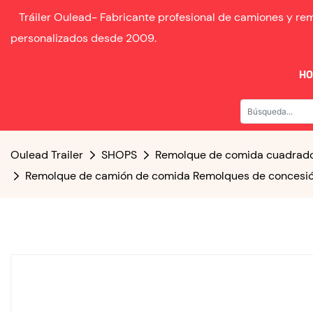
Tráiler Oulead-
Fabricante profesional de camiones y r
personalizados desde
2009.
H
Oulead Trailer
SHOPS
Remolque de comida cuadrad
Remolque de camión de comida Remolques de concesión