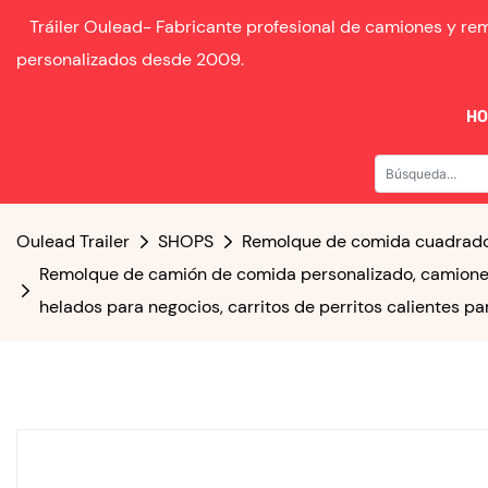
Tráiler Oulead-
Fabricante profesional de camiones y r
personalizados desde
2009.
H
Oulead Trailer
SHOPS
Remolque de comida cuadrad
Remolque de camión de comida personalizado, camiones
helados para negocios, carritos de perritos calientes par