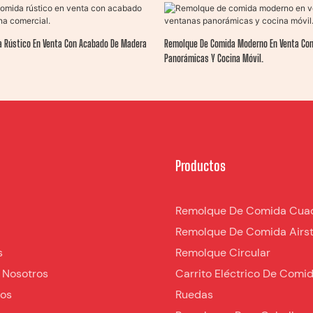
 Rústico En Venta Con Acabado De Madera
Remolque De Comida Moderno En Venta Co
Panorámicas Y Cocina Móvil.
Productos
Remolque De Comida Cua
Remolque De Comida Airs
s
Remolque Circular
 Nosotros
Carrito Eléctrico De Comi
nos
Ruedas