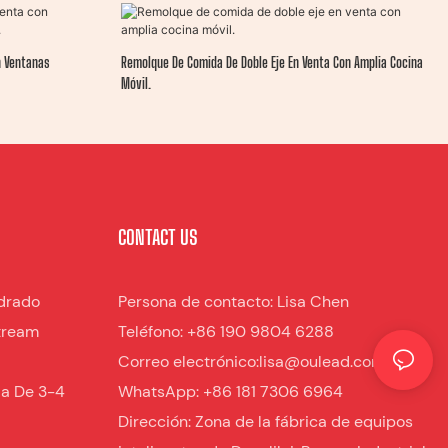
n Ventanas
Remolque De Comida De Doble Eje En Venta Con Amplia Cocina
Móvil.
CONTACT US
drado
Persona de contacto: Lisa Chen
tream
Teléfono: +86 190 9804 6288
Correo electrónico:lisa@oulead.com
da De 3-4
WhatsApp: +86 181 7306 6964
Dirección: Zona de la fábrica de equipos