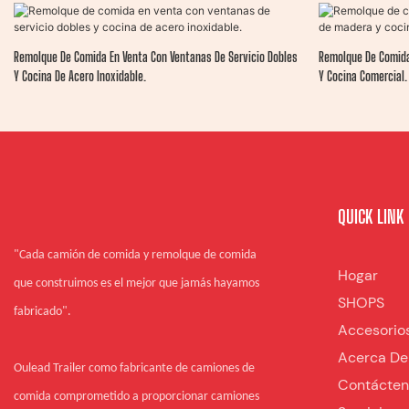
Remolque De Comida En Venta Con Ventanas De Servicio Dobles
Remolque De Comida
Y Cocina De Acero Inoxidable.
Y Cocina Comercial.
QUICK LINK
"Cada camión de comida y remolque de comida
Hogar
que construimos es el mejor que jamás hayamos
SHOPS
fabricado".
Accesorio
Acerca De
Oulead Trailer como fabricante de camiones de
Contácte
comida comprometido a proporcionar camiones