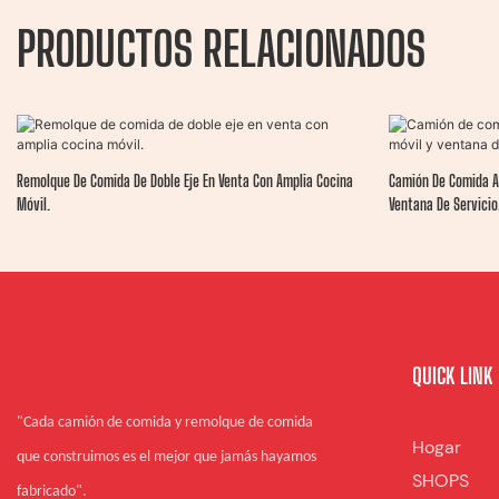
PRODUCTOS RELACIONADOS
Remolque De Comida De Doble Eje En Venta Con Amplia Cocina
Camión De Comida A
Móvil.
Ventana De Servicio
QUICK LINK
"Cada camión de comida y remolque de comida
Hogar
que construimos es el mejor que jamás hayamos
SHOPS
fabricado".