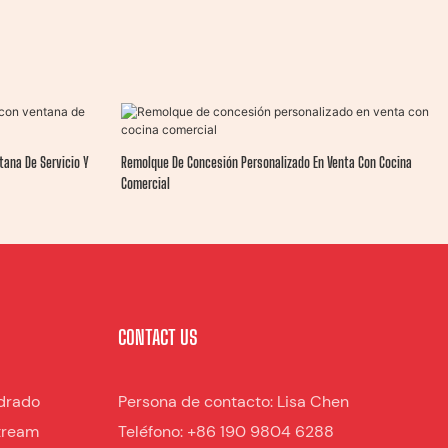
tana De Servicio Y
Remolque De Concesión Personalizado En Venta Con Cocina
Comercial
CONTACT US
drado
Persona de contacto: Lisa Chen
tream
Teléfono: +86 190 9804 6288