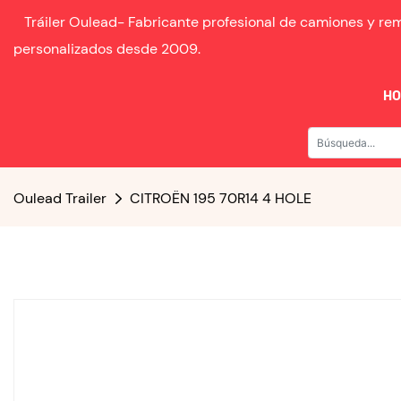
Tráiler Oulead-
Fabricante profesional de camiones y r
personalizados desde
2009.
H
Oulead Trailer
CITROËN 195 70R14 4 HOLE