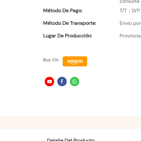
consulta 
Método De Pago:
T/T；D/P
Método De Transporte:
Envío po
Lugar De Producción:
Provinci
Buy On:
Detalle Del Producto