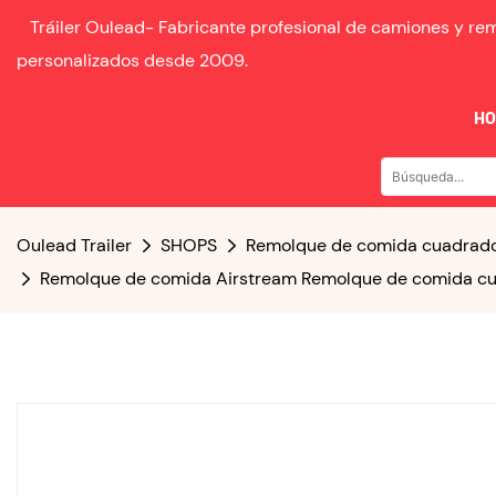
Tráiler Oulead-
Fabricante profesional de camiones y r
personalizados desde
2009.
H
Oulead Trailer
SHOPS
Remolque de comida cuadrad
Remolque de comida Airstream Remolque de comida cu