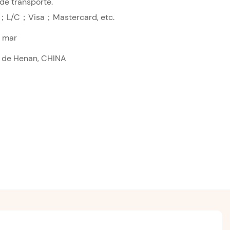
de transporte.
；L/C；Visa；Mastercard, etc.
r mar
a de Henan, CHINA