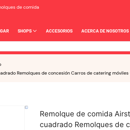
emolques de comida
OGAR
SHOPS
ACCESORIOS
ACERCA DE NOSOTROS
o
adrado Remolques de concesión Carros de catering móvile
Remolque de comida Airs
cuadrado Remolques de co