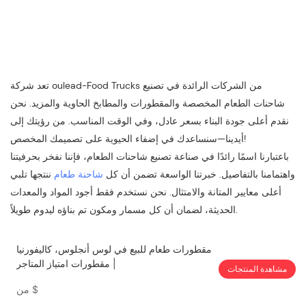
تعد شركة oulead-Food Trucks من الشركات الرائدة في تصنيع
شاحنات الطعام المخصصة والمقطورات والمطابخ الحاوية والمزيد. نحن
نقدم أعلى جودة البناء بسعر عادل، وفي الوقت المناسب. من رؤيتك إلى
أيدينا—سنساعدك في إضفاء الحيوية على تصميمك المخصص!
باعتبارنا اسمًا رائدًا في صناعة تصنيع شاحنات الطعام، فإننا نفخر بحرفيتنا
واهتمامنا بالتفاصيل. خبرتنا الواسعة تضمن أن كل
شاحنة طعام
ننتجها تلبي
أعلى معايير المتانة والامتثال. نحن نستخدم فقط أجود المواد والمعدات
الحديثة، لضمان أن كل مسمار ومكون تم بناؤه ليدوم طويلاً.
مقطورات طعام للبيع في لوس أنجلوس، كاليفورنيا
| مقطورات امتياز المتاجر
مشاهدة المنتجات
$
من