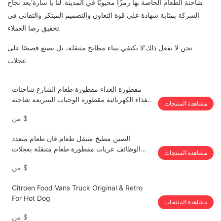
شاحنة الطعام الخاصة بها رمزًا محبوبًا في المدينة. لنا يا سارة’يعد نجاح
الشركة بمثابة شهادة على قوة التعاون والتصميم المبتكر والتفاني في
تحقيق رضا العملاء.
نحن لا نفعل ذلك’لا نكتفي ببناء مطابخ متنقلة، بل نصنع قصصًا على
عجلات.
مقطورة الغذاء مقطورة طعام الشارع شاحنات
الغذاء الكهربائية مقطورة الوجبات السريعة شاحنة
مشاهدة المنتجات
طعام متنقلة مقطورة طعام الشارع حامل الطعام
$
من
الصين مطبخ متنقل طعام فان طعام متعدد
الوظائف عربات مقطورة طعام متنقلة بعجلات
مشاهدة المنتجات
كبيرة
$
من
Citroen Food Vans Truck Original & Retro
For Hot Dog
مشاهدة المنتجات
$
من