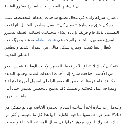
بها السحر الخالد لسيارة سيترو العتيقة.ëن فان.
باعتبارنا شركة رائدة في مجال تصنيع شاحنات الطعام المخصصة، عملنا
بشكل وثيق مع سارة لتصميم كل تفاصيل مطبخها المتنقل. إنها تحب
الجمالية العتيقة لسيتروëالتصميم، لذلك قام فريقنا بإعادة إنشاء منحنياته
المميزة ومظهره الخالد. والنتيجة هي
شاحنة طعام
مذهلة بصريًا تلفت
الأنظار أينما ذهبت، وتمزج بشكل مثالي بين الطراز القديم والتطبيق
العملي الحديث.
لكنه كان كذلك’لا يتعلق الأمر فقط بالمظهر. وكانت الوظيفة بنفس القدر
من الأهمية. احتاجت سارة إلى أحدث المعدات لتقديم وجباتها اللذيذة
بكفاءة. قام فريقنا بتخصيص التصميم الداخلي ليشمل أجهزة احترافية
ومساحة عمل مُحسّنة وتصميمًا ذكيًا يسمح بالتحضير السلس حتى أثناء
ساعات الذروة.
وعندما رأت سارة أخيراً شاحنة الطعام الجاهزة الخاصة بها، لم تتمكن من
ذلك’لا تعبر عن حماستها بما فيه الكفاية. “انها’هذا كل ما تخيلته، وأكثر من
ذلك،” تشارك. اليوم، يزدهر عملها في مجال المطاعم المتنقلة وأصبحت