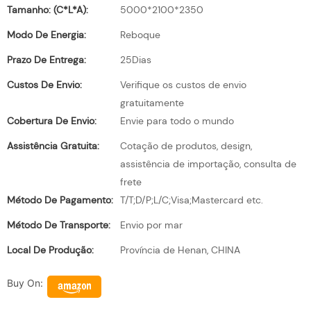
Tamanho: (C*L*A):
5000*2100*2350
Modo De Energia:
Reboque
Prazo De Entrega:
25Dias
Custos De Envio:
Verifique os custos de envio
gratuitamente
Cobertura De Envio:
Envie para todo o mundo
Assistência Gratuita:
Cotação de produtos, design,
assistência de importação, consulta de
frete
Método De Pagamento:
T/T;D/P;L/C;Visa;Mastercard etc.
Método De Transporte:
Envio por mar
Local De Produção:
Província de Henan, CHINA
Buy On: