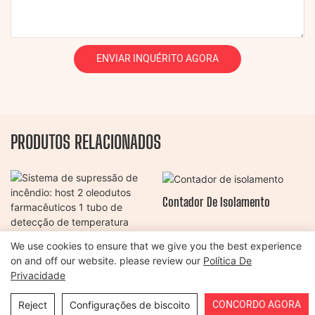
ENVIAR INQUÉRITO AGORA
PRODUTOS RELACIONADOS
Contador De Isolamento
Sistema De Supressão De
We use cookies to ensure that we give you the best experience
on and off our website. please review our
Política De
Incêndio: Host 2 Oleodutos
Privacidade
Farmacêuticos 1 Tubo De
Detecção De Temperatura
CONCORDO AGORA
Reject
Configurações de biscoito
Copyright © 2026 Henan Oulead Trailer Manufacturing Co., Ltd |