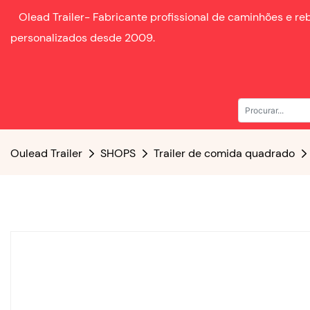
Olead Trailer-
Fabricante profissional de caminhões e r
personalizados desde
2009.
Oulead Trailer
SHOPS
Trailer de comida quadrado