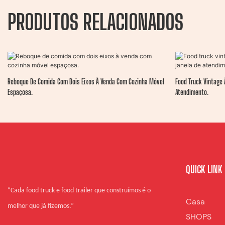
PRODUTOS RELACIONADOS
Reboque De Comida Com Dois Eixos À Venda Com Cozinha Móvel
Food Truck Vintage 
Espaçosa.
Atendimento.
QUICK LINK
“Cada food truck e food trailer que construímos é o
Casa
melhor que já fizemos.”
SHOPS