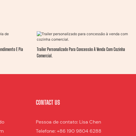
endimento E Pia
Trailer Personalizado Para Concessão À Venda Com Cozinha
Comercial.
CONTACT US
do
Pessoa de contato: Lisa Chen
am
Telefone: +86 190 9804 6288