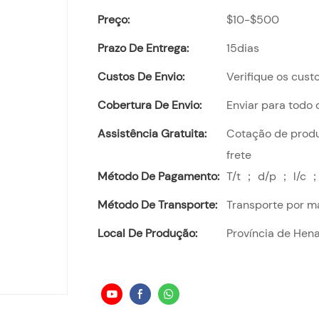
Preço:
$10-$500
Prazo De Entrega:
15dias
Custos De Envio:
Verifique os cust
Cobertura De Envio:
Enviar para todo
Assistência Gratuita:
Cotação de produt
frete
Método De Pagamento:
T/t ； d/p ； l/c ；
Método De Transporte:
Transporte por m
Local De Produção:
Província de Hena