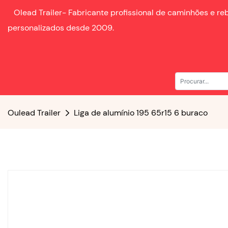
Olead Trailer-
Fabricante profissional de caminhões e r
personalizados desde
2009.
Oulead Trailer
Liga de alumínio 195 65r15 6 buraco