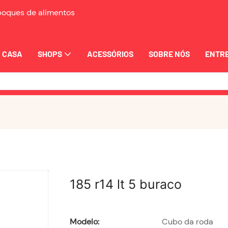
eboques de alimentos
CASA
SHOPS
ACESSÓRIOS
SOBRE NÓS
ENTRE
185 r14 lt 5 buraco
Modelo:
Cubo da roda