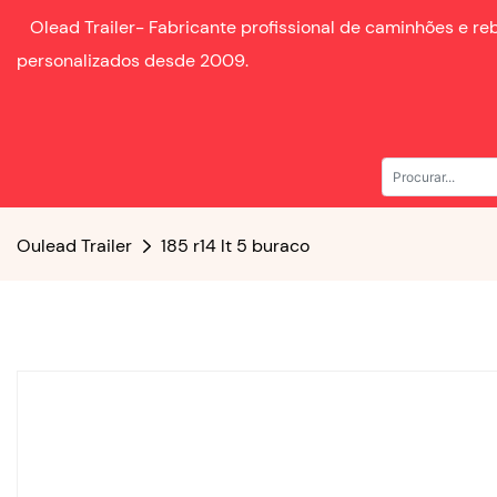
Olead Trailer-
Fabricante profissional de caminhões e r
personalizados desde
2009.
Oulead Trailer
185 r14 lt 5 buraco