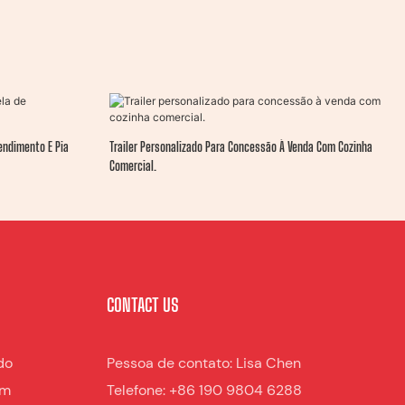
endimento E Pia
Trailer Personalizado Para Concessão À Venda Com Cozinha
Comercial.
CONTACT US
do
Pessoa de contato: Lisa Chen
am
Telefone: +86 190 9804 6288