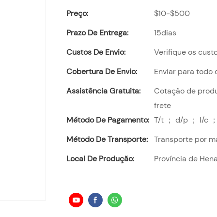
Preço:
$10-$500
Prazo De Entrega:
15dias
Custos De Envio:
Verifique os cust
Cobertura De Envio:
Enviar para todo
Assistência Gratuita:
Cotação de produt
frete
Método De Pagamento:
T/t ； d/p ； l/c ；
Método De Transporte:
Transporte por m
Local De Produção:
Província de Hena