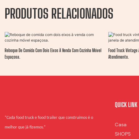
PRODUTOS RELACIONADOS
Reboque De Comida Com Dois Eixos À Venda Com Cozinha Móvel
Food Truck Vintage 
Espaçosa.
Atendimento.
QUICK LINK
“Cada food truck e food trailer que construímos é o
Casa
melhor que já fizemos.”
SHOPS