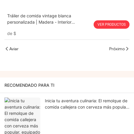
Tráiler de comida vintage blanca
personalizada | Madera - Interior
VER PRODUCTOS
terminado & Toldo plegable Fabricante de
de
$
carros expendedores
Aviar
Próximo
RECOMENDADO PARA TI
Inicia tu aventura culinaria: El remolque de
comida callejera con cerveza más popular,
equipado con todo lo necesario.