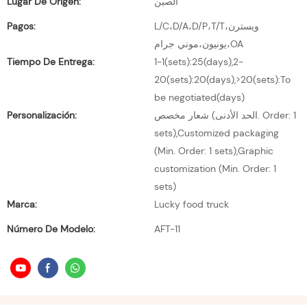
Lugar De Origen:
الصين
Pagos:
L/C،D/A،D/P،T/T،ويسترن
يونيون،موني جرام،OA
Tiempo De Entrega:
1-1(sets):25(days),2-
20(sets):20(days),>20(sets):To
be negotiated(days)
Personalización:
شعار مخصص (الحد الأدنى. Order: 1
sets),Customized packaging
(Min. Order: 1 sets),Graphic
customization (Min. Order: 1
sets)
Marca:
Lucky food truck
Número De Modelo:
AFT-11