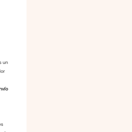
s un
dor
nvío
es