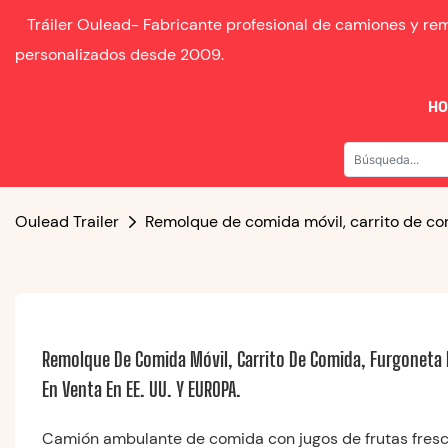
Tráiler Oulead-
Fabricante profesional de camiones y r
personalizados desde
2009.
H
Oulead Trailer
Remolque de comida móvil, carrito de co
Remolque De Comida Móvil, Carrito De Comida, Furgoneta D
En Venta En EE. UU. Y EUROPA.
Camión ambulante de comida con jugos de frutas fresca