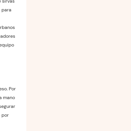
 sirvas
k para
urbanos
radores
 equipo
eso. Por
la mano
segurar
e por