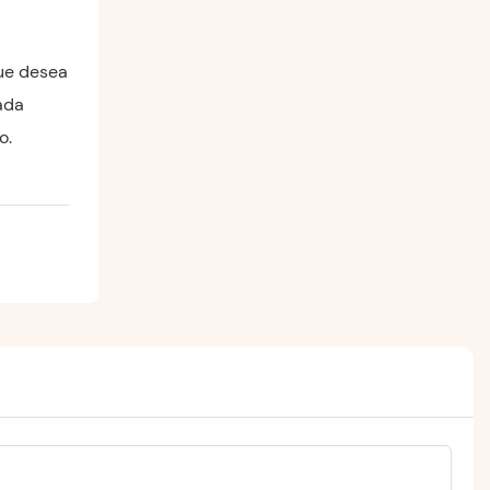
que desea
ada
o.