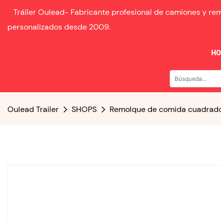
Tráiler Oulead-
Fabricante profesional de camiones y r
personalizados desde
2009.
H
Oulead Trailer
SHOPS
Remolque de comida cuadrad