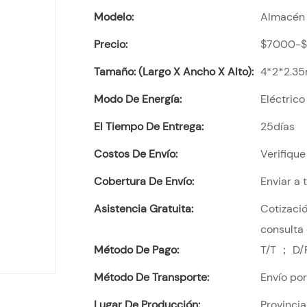
Modelo:
Almacén 
Precio:
$7000-
Tamaño: (largo X Ancho X Alto):
4*2*2.35
Modo De Energía:
Eléctrico
El Tiempo De Entrega:
25días
Costos De Envío:
Verifique
Cobertura De Envío:
Enviar a
Asistencia Gratuita:
Cotizació
consulta 
Método De Pago:
T/T ； D/
Método De Transporte:
Envío po
Lugar De Producción:
Provinci