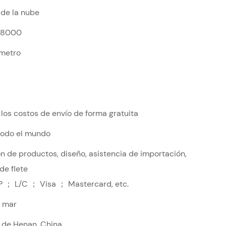
de la nube
$8000
metro
 los costos de envío de forma gratuita
 todo el mundo
n de productos, diseño, asistencia de importación,
de flete
P ； L/C ； Visa ； Mastercard, etc.
r mar
a de Henan, China