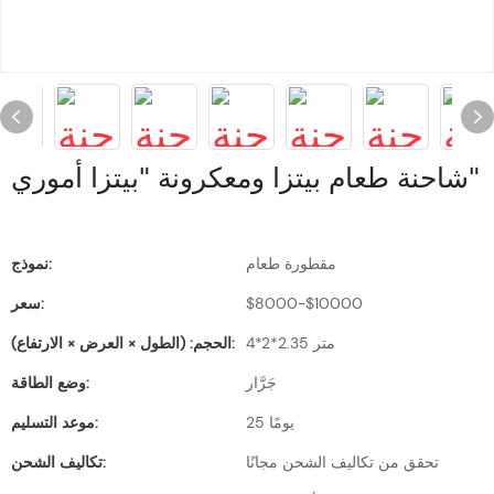
شاحنة طعام بيتزا ومعكرونة "بيتزا أموري"
مقطورة طعام
نموذج:
$8000-$10000
سعر:
4*2*2.35 متر
الحجم: (الطول × العرض × الارتفاع):
جَرَّار
وضع الطاقة:
25 يومًا
موعد التسليم:
تحقق من تكاليف الشحن مجانًا
تكاليف الشحن: