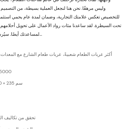
وليس مرهقًا. نحن هنا لنجعل العملية بسيطة، من التصميم إ
للتخصيص تعكس علامتك التجارية، وضمان لمدة عام يحمي استثمار
تحت السيطرة. لقد ساعدنا مئات رواد الأعمال على تحويل أحلامهم
لمساعدتك أيضًا. سيُرشدك فريق خبرائنا خلال كل خطوة - من التصميم...
أكثر عربات الطعام شعبيةً، عربات طعام الشارع مع المعدات،
5000
450 × 200 × 235 سم
تحقق من تكاليف الش