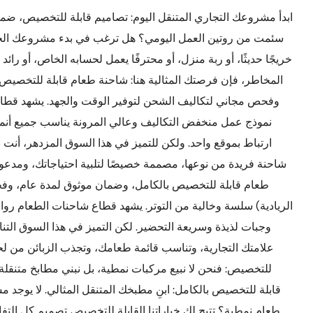
ابدأ مشروعك التجاري المتنقل اليوم: تصاميم قابلة للتخصيص، ض
سئمت من روتين العمل اليومي؟ هل ترغب في بدء مشروعك الخا
خريجًا حديثًا، أو ربة منزل، أو محترفًا يعمل لحسابه الخاص، أو
المخاطر، فإن فرصتك المثالية هنا: شاحنة طعام قابلة للتخصي
وفحص مجاني لتكاليف الشحن لتوفير الوقت والجهد. يشهد قطاع ال
نموذج عمل منخفض التكاليف وعالي المرونة يناسب جميع أنماط ال
ارتباط بموقع واحد. ولكن للتميز في هذا السوق المزدهر، أنت 
شاحنة فريدة من نوعها، مصممة خصيصًا لتلبية احتياجاتك، ومدع
طعام قابلة للتخصيص بالكامل، وضمان موثوق لمدة عام، و
الريادية) سلسة وخالية من التوتر. يشهد قطاع شاحنات الطعام روا
وجبات لذيذة وسريعة التحضير. لكن التميز في هذا السوق التن
علامتك التجارية، وتناسب قائمة طعامك، وتجذب الزبائن من لح
للتخصيص: فنحن لا نبيع مركبات نمطية، بل نبني مطابخ متنقلة
قابلة للتخصيص بالكامل: ابنِ مطبخك المتنقل المثالي. لا يوجد 
طعام نمطية؟ تتيح لك خياراتنا القابلة للتخصيص تصميم كل التفا