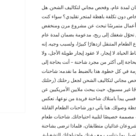
مان لمدة عام، وفحص مجاني لتكاليف الشحن. هل
ص دون تكلفة باهظة لمتجر تقليدي؟ سواء كنت
 رائد أعمال متمرسًا تبحث عن مشروع مرن ومنخفض
ص تحوّل شغفك إلى ربح، مدعومة بضمان لمدة عام
طعام المتنقل ازدهارًا كبيرًا، ولسبب وجيه. إنه
حياة. لا إيجار، لا عقود إيجار طويلة الأجل، ولا
بحاجة إلى أكثر من مجرد شاحنة - أنت بحاجة إلى
ومة في كل خطوة. هذا بالضبط ما نقدمه: شاحنات
فحص مجاني لتكاليف الشحن لجعل رحلتك (رحلتك
جًا غير مسبوق، حيث يبحث ملايين الأمريكيين عن
افسي يبدأ بامتلاك شاحنة فريدة من نوعها، تعكس
ظة وصولك. هنا يأتي دور شاحنات الطعام القابلة
 مصممة خصيصًا لتلبية احتياجاتك. شاحنات طعام
مشروعان غذائيان متطابقان، فلماذا ترضى بشاحنة
صيل بما يتناسب مع رؤيتك واحتياجاتك التشغيلية.