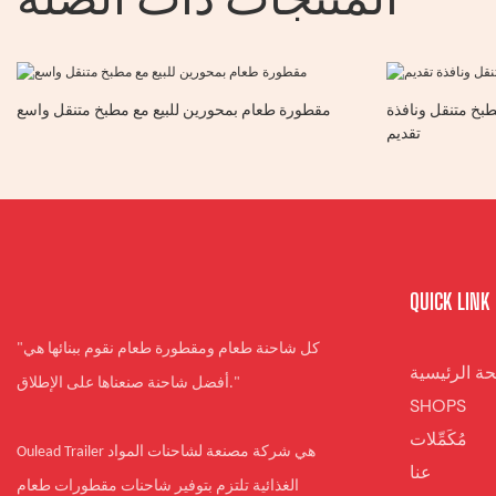
طبخ متنقل ونافذة
مقطورة طعام بمحورين للبيع مع مطبخ متنقل واسع
تقديم
QUICK LINK
"كل شاحنة طعام ومقطورة طعام نقوم ببنائها هي
ة الرئيسية
أفضل شاحنة صنعناها على الإطلاق."
SHOPS
مُكَمِّلات
Oulead Trailer هي شركة مصنعة لشاحنات المواد
عنا
الغذائية تلتزم بتوفير شاحنات مقطورات طعام