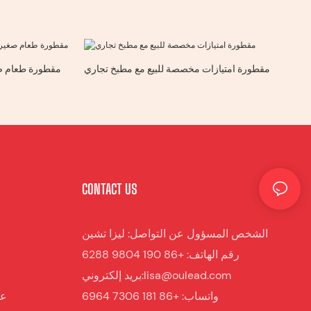
مقطورة امتيازات مخصصة للبيع مع مطبخ تجاري
مقطورة طعام صغ
CONTACT US
الشخص المسؤول عن التواصل: ليزا تشين
رقم الهاتف: +86 190 9804 6288
بريد إلكتروني:lisa@oulead.com
واتساب: +86 181 7306 6964
عرب