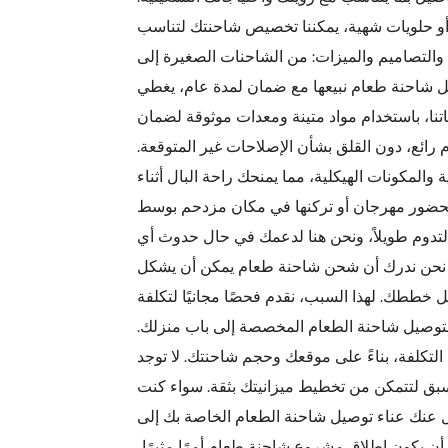
 أو حلويات شهية، يمكننا تخصيص شاحنتك لتناسب
والتصاميم والميزات: من الشاحنات الصغيرة إلى
كل شاحنة طعام نبيعها مع ضمان لمدة عام، يغطي
تنا، باستخدام مواد متينة ومعدات موثوقة لضمان
ائع، دون القلق بشأن الإصلاحات غير المتوقعة.
والمكونات الهيكلية، مما يمنحك راحة البال أثناء
 لحضور مهرجان أو تركنها في مكان مزدحم بوسط
لتدوم طويلاً، ونحن هنا لدعمك في حال حدوث أي
. نحن ندرك أن شحن شاحنة طعام يمكن أن يشكل
قل خططك. لهذا السبب، نقدم فحصًا مجانيًا لتكلفة
توصيل شاحنة الطعام المخصصة إلى باب منزلك.
تكلفة، بناءً على موقعك وحجم شاحنتك. لا توجد
ق لتتمكن من تخطيط ميزانيتك بثقة. سواء كنت
ل عنك عناء توصيل شاحنة الطعام الخاصة بك إلى
أن يكون إطلاق مشروع شاحنة طعام أمرًا مثيرًا،