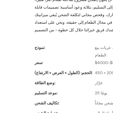
لى التسليم، بثلاثة وعود أساسية: تصميمات قابلة
ك، وفحص مجاني لتكلفة الشحن يُبقي ميزانيتك
 في مجال الطعام إلى حقيقة، ونحن على استعداد
 عربات بيع
نموذج:
الطعام
$4000-$
سعر:
الحجم: (الطول × العرض × الارتفاع):
جَرَّار
وضع الطاقة:
25 يومًا
موعد التسليم:
حن مجاناً
تكاليف الشحن: