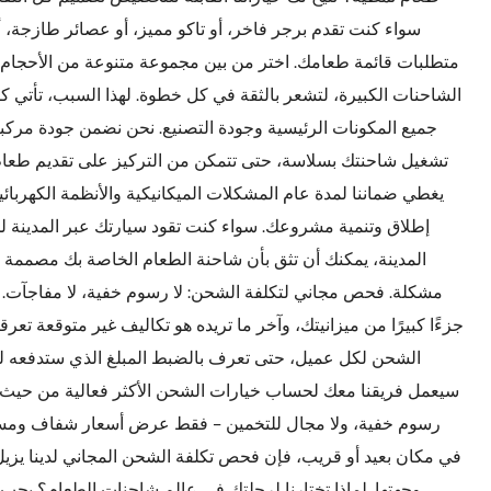
سواء كنت تقدم برجر فاخر، أو تاكو مميز، أو عصائر طازجة،
متطلبات قائمة طعامك. اختر من بين مجموعة متنوعة من الأحجام 
الشاحنات الكبيرة، لتشعر بالثقة في كل خطوة. لهذا السبب، تأتي 
جميع المكونات الرئيسية وجودة التصنيع. نحن نضمن جودة مركبا
تشغيل شاحنتك بسلاسة، حتى تتمكن من التركيز على تقديم طعام ر
يغطي ضماننا لمدة عام المشكلات الميكانيكية والأنظمة الكهربائية 
إطلاق وتنمية مشروعك. سواء كنت تقود سيارتك عبر المدينة
المدينة، يمكنك أن تثق بأن شاحنة الطعام الخاصة بك مصممة 
مشكلة. فحص مجاني لتكلفة الشحن: لا رسوم خفية، لا مفاجآت
جزءًا كبيرًا من ميزانيتك، وآخر ما تريده هو تكاليف غير متوقعة تعر
الشحن لكل عميل، حتى تعرف بالضبط المبلغ الذي ستدفعه ل
سيعمل فريقنا معك لحساب خيارات الشحن الأكثر فعالية من حيث ال
رسوم خفية، ولا مجال للتخمين - فقط عرض أسعار شفاف ومسب
في مكان بعيد أو قريب، فإن فحص تكلفة الشحن المجاني لدينا يزي
وجهتها. لماذا تختارنا لرحلتك في عالم شاحنات الطعام؟ يجب 