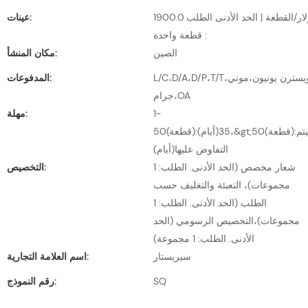
1900.0 دولار/القطعة | الحد الأدنى الطلب
عينات:
: قطعة واحدة
الصين
مكان المنشأ:
L/C،D/A،D/P،T/T،ويسترن يونيون،موني
المدفوعات:
جرام،OA
1-
مهلة:
50(قطعة):35(أيام)،&gt;50(قطعة):سيتم
التفاوض عليها(أيام)
شعار مخصص (الحد الأدنى. الطلب: 1
التخصيص:
مجموعات)، التعبئة والتغليف حسب
الطلب (الحد الأدنى. الطلب: 1
مجموعات)،التخصيص الرسومي (الحد
الأدنى. الطلب: 1 مجموعة)
سيريستار
اسم العلامة التجارية:
SQ
رقم النموذج: