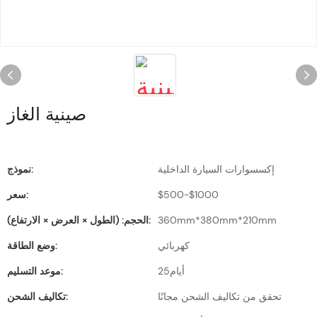
صينية الغاز
إكسسوارات السيارة الداخلية
نموذج:
$500-$1000
سعر:
360mm*380mm*210mm
الحجم: (الطول × العرض × الارتفاع):
كهربائي
وضع الطاقة:
أيام25
موعد التسليم:
تحقق من تكاليف الشحن مجانًا
تكاليف الشحن: