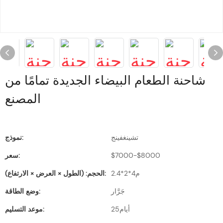
شاحنة الطعام البيضاء الجديدة تمامًا من
المصنع
تشينغفينج
نموذج:
$7000-$8000
سعر:
م4*2*2.4
الحجم: (الطول × العرض × الارتفاع):
جَرَّار
وضع الطاقة:
أيام25
موعد التسليم: