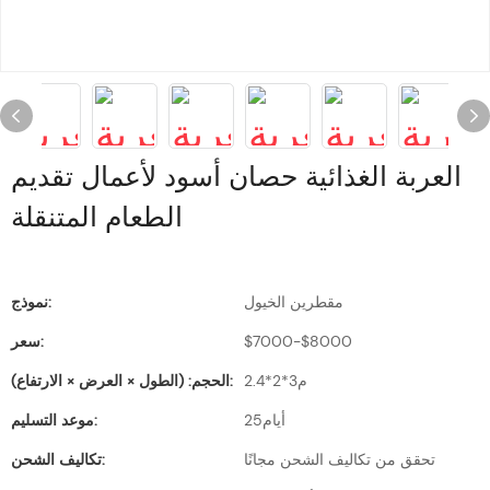
العربة الغذائية حصان أسود لأعمال تقديم
الطعام المتنقلة
مقطرين الخيول
نموذج:
$7000-$8000
سعر:
م3*2*2.4
الحجم: (الطول × العرض × الارتفاع):
أيام25
موعد التسليم:
تحقق من تكاليف الشحن مجانًا
تكاليف الشحن: