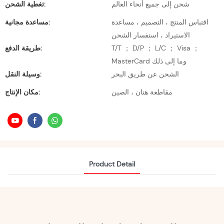
شحن إلى جميع أنحاء العالم
تغطية الشحن:
اقتباس المنتج ، التصميم ، مساعدة
مساعدة مجانية:
الاستيراد ، استفسار الشحن
T/T ； D/P ； L/C ； Visa ；
طريقة الدفع:
MasterCard وما إلى ذلك
الشحن عن طريق البحر
وسيلة النقل:
مقاطعة هنان ، الصين
مكان الإنتاج:
Product Detail