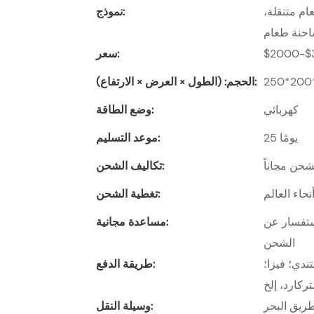
ام متنقلة،
نموذج:
حنة طعام
$2000-$
سعر:
250*200
الحجم: (الطول × العرض × الارتفاع):
كهربائي
وضع الطاقة:
25 يومًا
موعد التسليم:
حن مجاناً
تكاليف الشحن:
حاء العالم
تغطية الشحن:
ستفسار عن
مساعدة مجانية:
الشحن
ندي؛ فيزا؛
طريقة الدفع:
ركارد، إلخ
ريق البحر
وسيلة النقل: