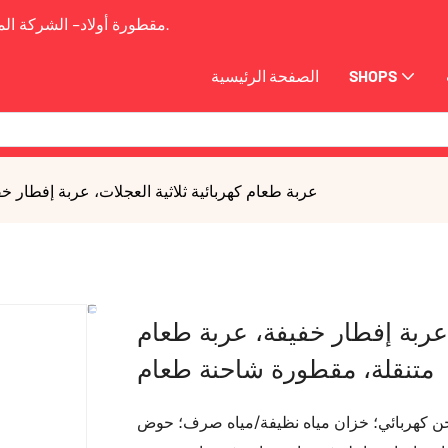
2009.
مقطورة أولاد-
الشركة الم
SHOPS
الصفحة الرئيسية
عربة طعام كهربائية ثلاثية العجلات، عربة إفطار 
 عربة إفطار خفيفة، عربة طعام
متنقلة، مقطورة شاحنة طعام
ام المياه: صنبور ماء ساخن كهربائي؛ خزان مياه نظيفة/مياه صرف؛ حوض