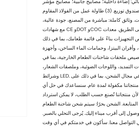
 مياه أوتوماتيكي. (2) النظام الكهربائي: إضاءة داخلية؛ مصابيح جانبية؛ مصابيح مؤشر
الارتفاع؛ مصابيح خلفية؛ مصدر طاقة خارجي؛ مقابس كهربائية؛ صندوق توزيع. (3) طاولة عمل من الفولاذ المقاوم
. وثائق كاملة: مباشرة من المصنع، جودة عالية،
مع شهادات CE وDOT وCOC كاملة لضمان تشغيل شاحنة الطعام الخاصة بك بشكل قانوني على الطريق. معدات
لتجهيزات بناءً على قائمة طعامك، بما في ذلك
 وأفران البيتزا، وحمامات الماء الساخن، وأجهزة
 تخصيص ملحقات شاحنات الطعام الخارجية، بما في
التمديد، واللوحات الضوئية، وملصقات الشعار،
وشرائط LED. التواصل: تواصل معنا قبل الشراء أو بعد تقديم طلبك. نقدم الدعم في مجال الشحن، بما في ذلك على
: منتجاتنا مكفولة لمدة عام. سنساعدك في حل أي
أن منتجاتنا تُصنع حسب الطلب، لا يمكن استرداد
 المتابعة. الشحن بحرًا: سيتم شحن شاحنة الطعام
لصين. تستغرق مدة النقل حوالي 30-60 يومًا للوصول إلى أقرب ميناء إليك. يُرجى التحلي بالصبر.