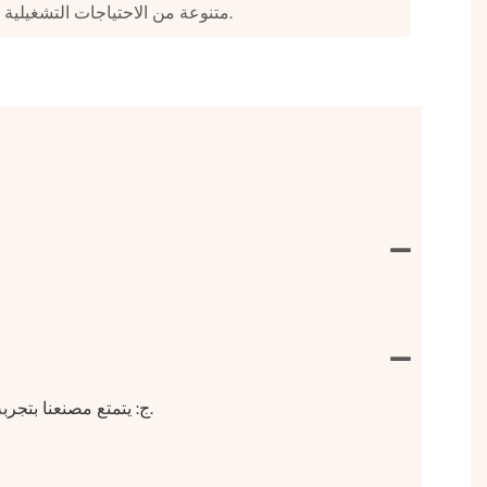
متنوعة من الاحتياجات التشغيلية.
ج: يتمتع مصنعنا بتجربة تصدير غنية ، ويعرف جيدًا جميع طلبات العربات / المقطورات الغذائية. ومعرفة معظم البلدان المتطلبات والمتطلبات الخاصة.