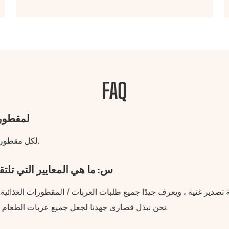
FAQ
س: هل لديك 
ج: نعم ، لدينا رقم vin لكل مقطورة نقوم ببنائها. التسجيل لا مشكلة.
س: ما هي المعايير التي تل
نحن نبذل قصارى جهدنا لجعل جميع عربات الطعام تلبي متطلبات العميل ، ومساعدتهم على اجتياز الفحص.