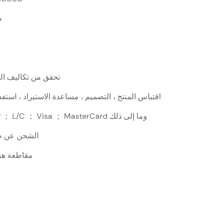
م5*2
تحقق من تكاليف الش
اقتباس المنتج ، التصميم ، مساعدة الاستيراد ، است
T/T ； D/P ； L/C ； Visa ； MasterCard وما إلى ذلك
الشحن عن ط
مقاطعة هنا