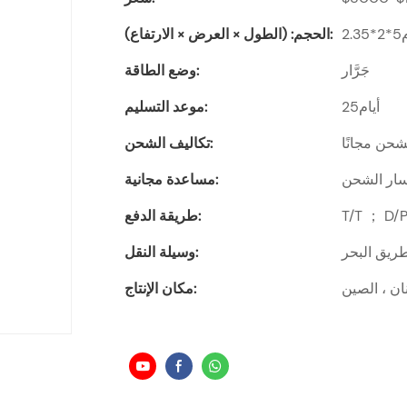
*2.35
الحجم: (الطول × العرض × الارتفاع):
جَرَّار
وضع الطاقة:
أيام25
موعد التسليم:
حن مجانًا
تكاليف الشحن:
فسار الشحن
مساعدة مجانية:
طريقة الدفع:
ريق البحر
وسيلة النقل:
ن ، الصين
مكان الإنتاج: