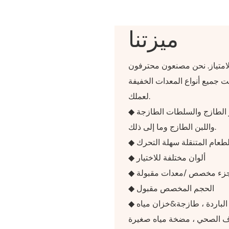
ميزتنا
لامتياز. نحن مصنعون محترفون
ع المعدات الخفيفة Incan أي لون وفقًا
لعملك.
◆ يمكن أن تكون خدمة في القهوة والشاي والهز والخبز الطازج والسلطات الطازجة
واللبن الطازج وما إلى ذلك.
الطعام المتنقلة سهلة التحرك
◆ ألوان مختلفة للاختيار
 جزء مخصص /معدات مقبولة
◆ الحجم المخصص مقبول
◆ نظام المياه: 2+1 بالوعة الماء مع الساخنة&الصنابير الباردة ، طازجة&خزان مياه