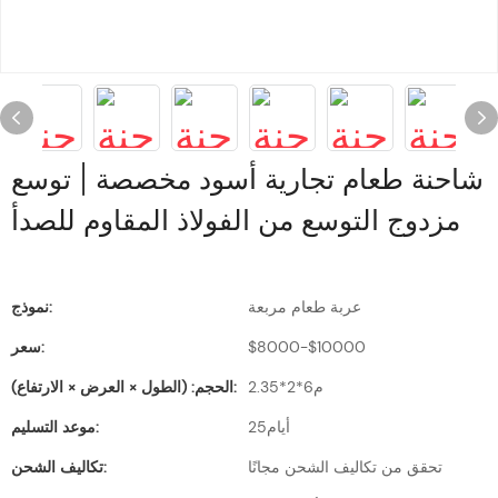
شاحنة طعام تجارية أسود مخصصة | توسع
مزدوج التوسع من الفولاذ المقاوم للصدأ
عربة طعام مربعة
نموذج:
$8000-$10000
سعر:
م6*2*2.35
الحجم: (الطول × العرض × الارتفاع):
أيام25
موعد التسليم:
تحقق من تكاليف الشحن مجانًا
تكاليف الشحن: