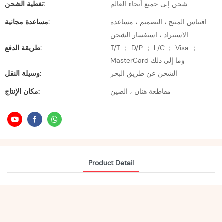
شحن إلى جميع أنحاء العالم
تغطية الشحن:
اقتباس المنتج ، التصميم ، مساعدة
مساعدة مجانية:
الاستيراد ، استفسار الشحن
T/T ； D/P ； L/C ； Visa ；
طريقة الدفع:
MasterCard وما إلى ذلك
الشحن عن طريق البحر
وسيلة النقل:
مقاطعة هنان ، الصين
مكان الإنتاج:
Product Detail