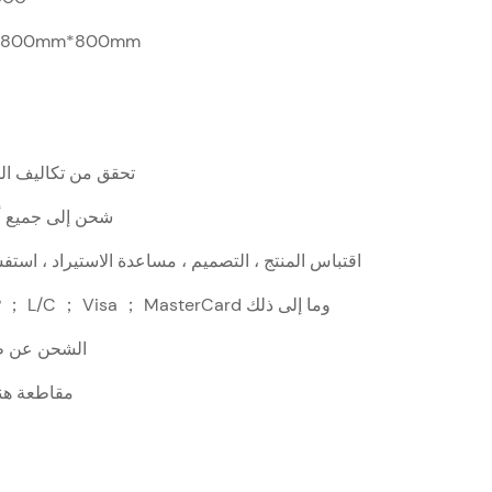
*800mm*800mm
تحقق من تكاليف الش
شحن إلى جميع أن
اقتباس المنتج ، التصميم ، مساعدة الاستيراد ، است
T/T ； D/P ； L/C ； Visa ； MasterCard وما إلى ذلك
الشحن عن ط
مقاطعة هنا