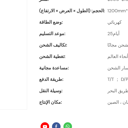
1200mm
الحجم: (الطول × العرض × الارتفاع):
كهربائي
وضع الطاقة:
أيام25
موعد التسليم:
حن مجانًا
تكاليف الشحن:
حاء العالم
تغطية الشحن:
فسار الشحن
مساعدة مجانية:
طريقة الدفع:
ريق البحر
وسيلة النقل:
ن ، الصين
مكان الإنتاج: