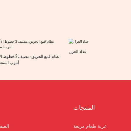
عداد العزل
أنبوب استشع
المنتجات
عربة طعام مربعة
الصفح