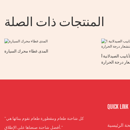
المنتجات ذات الصلة
المدى غطاء محرك السيارة
نظام قمع الحريق: مضيف 2 خطوط الأنابيب الصيدلانية 1
ار درجة الحرارة
QUICK LINK
"كل شاحنة طعام ومقطورة طعام نقوم ببنائها هي
ة الرئيسية
أفضل شاحنة صنعناها على الإطلاق."