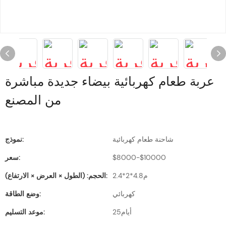
عربة طعام كهربائية بيضاء جديدة مباشرة
من المصنع
شاحنة طعام كهربائية
نموذج:
$8000-$10000
سعر:
م4.8*2*2.4
الحجم: (الطول × العرض × الارتفاع):
كهربائي
وضع الطاقة:
أيام25
موعد التسليم: